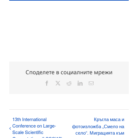
Споделете в социалните мрежи
Facebook
X
Reddit
LinkedIn
Електронна
поща:
13th International
Кръгла маса и
Conference on Large-
фотоизложба „Смело на
Scale Scientific
село“. Миграцията към