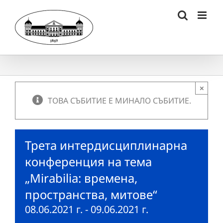
Skip
to
content
×
ТОВА СЪБИТИЕ Е МИНАЛО СЪБИТИЕ.
Трета интердисциплинарна
конференция на тема
„Mirabilia: времена,
пространства, митове“
08.06.2021 г.
-
09.06.2021 г.