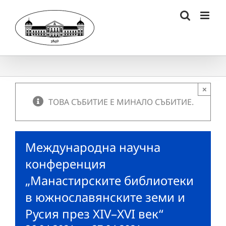
Skip
to
content
×
ТОВА СЪБИТИЕ Е МИНАЛО СЪБИТИЕ.
Международна научна
конференция
„Манастирските библиотеки
в южнославянските земи и
Русия през XIV–XVI век“