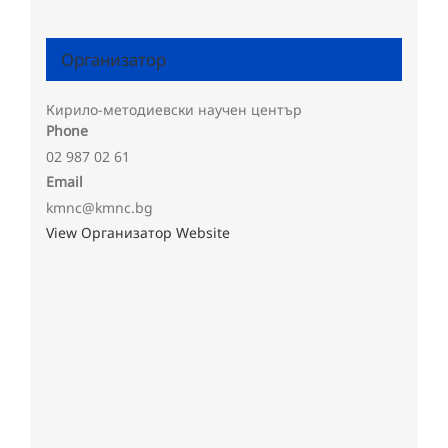
Организатор
Кирило-методиевски научен център
Phone
02 987 02 61
Email
kmnc@kmnc.bg
View Организатор Website