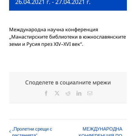
26.04.2021 г.
-
27.04.2021 г.
Международна научна конференция
„Манастирските библиотеки в южнославянските
земи и Русия през XIV–XVI век“.
Споделете в социалните мрежи
Facebook
X
Reddit
LinkedIn
Електронна
поща:
„Пролетни срещи с
МЕЖДУНАРОДНА
растенията“
КОНФЕРЕНЦИЯ ПО