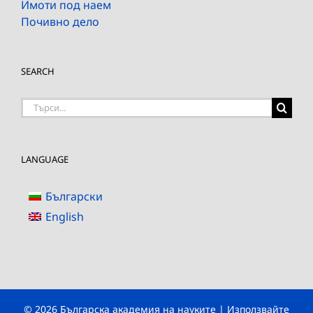
Имоти под наем
Почивно дело
SEARCH
Търсене
на:
LANGUAGE
Български
English
© 2026 Българска академия на науките | Използвайте