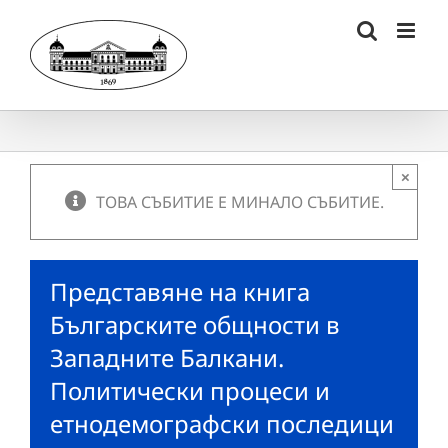
Skip
to
content
×
ТОВА СЪБИТИЕ Е МИНАЛО СЪБИТИЕ.
Представяне на книга
Българските общности в
Западните Балкани.
Политически процеси и
етнодемографски последици