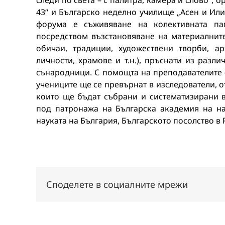
следи по света – с палитра, камера и слово“,
43“ и Българско неделно училище „Асен и Или
форума е съживяване на колективната па
посредством възстановяване на материалнит
обичаи, традиции, художествени творби, ар
личности, храмове и т.н.), пръснати из разл
сънародници. С помощта на преподавателите 
учениците ще се превърнат в изследователи, о
които ще бъдат събрани и систематизирани 
под патронажа на Българска академия на на
науката на България, Българското посолство в 
Споделете в социалните мрежи