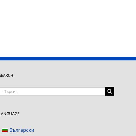
SEARCH
Търсене
на:
LANGUAGE
Български