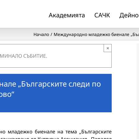
Академията
САЧК
Дейно
Начало
Международно младежко биенале „Бълга
×
 МИНАЛО СЪБИТИЕ.
але „Българските следи по
ово“
но младежко биенале на тема „Българските