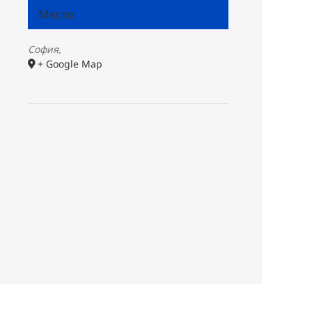
Място
София
,
+ Google Map