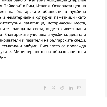
 организирано от Културна Асоциация „Паралел
я Пейкови“ в Рим, Италия. Основната цел на
мет на българските общности в чужбина
е и нематериални културни паметници (като
хитектурни паметници, исторически места,
ичните краища на света, където живеят наши
от българските училища в чужбина, децата и
ткриватели и пазители на българските следи,
в тематични албуми. Биеналето се провежда
уките, Министерството на образованието и
Рим.
Facebook
X
Reddit
LinkedIn
Електронна
поща: