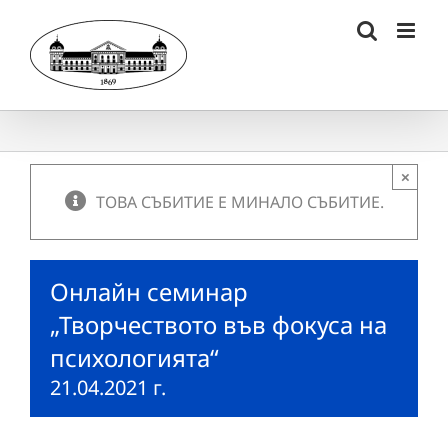
Skip
to
content
×
ТОВА СЪБИТИЕ Е МИНАЛО СЪБИТИЕ.
Oнлайн семинар
„Творчеството във фокуса на
психологията“
21.04.2021 г.