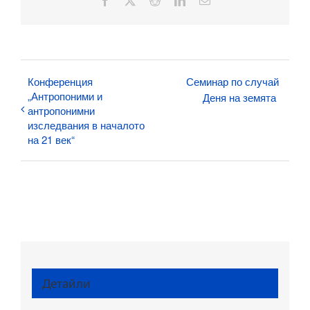
Facebook
X
Reddit
LinkedIn
Електронна
поща:
Конференция
Семинар по случай
„Антропоними и
Деня на земята
антропонимни
изследвания в началото
на 21 век“
Детайли