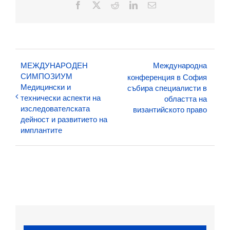
Facebook
X
Reddit
LinkedIn
Електронна
поща:
МЕЖДУНАРОДЕН
Международна
СИМПОЗИУМ
конференция в София
Медицински и
събира специалисти в
технически аспекти на
областта на
изследователската
византийското право
дейност и развитието на
имплантите