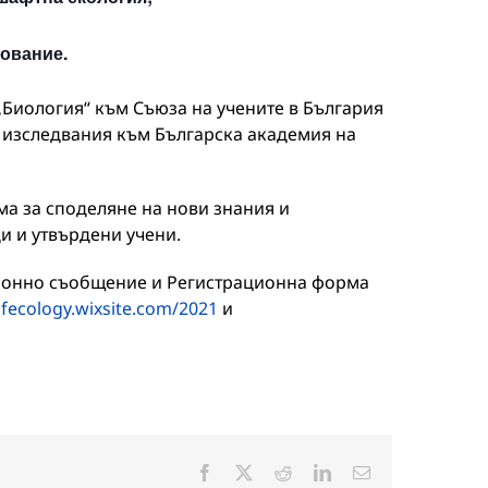
ование.
„Биология“ към Съюза на учените в България
 изследвания към Българска академия на
а за споделяне на нови знания и
и и утвърдени учени.
онно съобщение и Регистрационна форма
ofecology.wixsite.com/2021
и
Facebook
X
Reddit
LinkedIn
Електронна