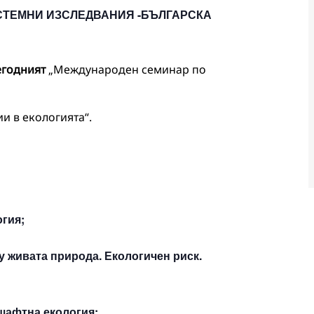
СТЕМНИ ИЗСЛЕДВАНИЯ -БЪЛГАРСКА
годният
„Международен семинар по
и в екологията“.
гия;
 живата природа. Екологичен риск.
шафтна екология;