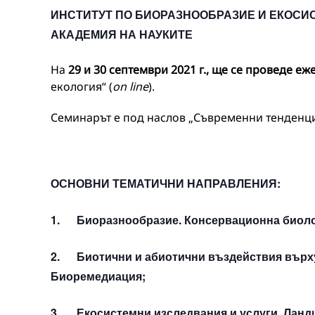
ИНСТИТУТ ПО БИОРАЗНООБРАЗИЕ И ЕКОСИ
АКАДЕМИЯ НА НАУКИТЕ
На
29
и
30
септември 20
2
1 г., ще се проведе
еже
екология“ (
on line
).
Семинарът е под наслов „Съвременни тенденци
ОСНОВНИ ТЕМАТИЧНИ НАПРАВЛЕНИЯ:
1. Биоразнообразие. Консервационна биоло
2. Биотични и абиотични въздействия върху
Биоремедиация;
3. Екосистемни изследвания и услуги. Ланд