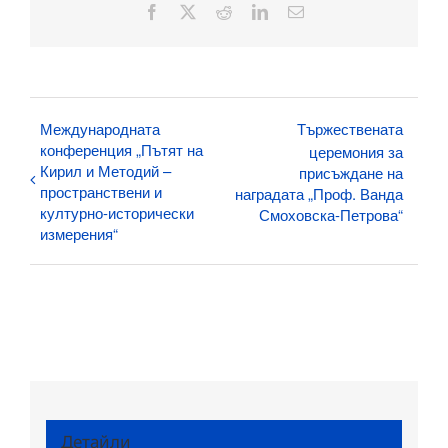
Facebook
X
Reddit
LinkedIn
Електронна
поща:
Международната
Тържествената
конференция „Пътят на
церемония за
Кирил и Методий –
присъждане на
пространствени и
наградата „Проф. Ванда
културно-исторически
Смоховска-Петрова“
измерения“
Детайли