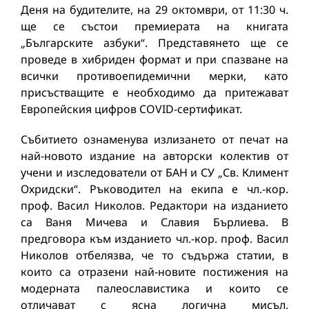
Деня на будителите, на 29 октомври, от 11:30 ч.
ще се състои премиерата на книгата
„Българските азбуки“. Представянето ще се
проведе в хибриден формат и при спазване на
всички противоепидемични мерки, като
присъстващите е необходимо да притежават
Европейския цифров COVID-сертификат.
Събитието ознаменува излизането от печат на
най-новото издание на авторски колектив от
учени и изследователи от БАН и СУ „Св. Климент
Охридски“. Ръководител на екипа е чл.-кор.
проф. Васил Николов. Редактори на изданието
са Ваня Мичева и Славия Бърлиева. В
предговора към изданието чл.-кор. проф. Васил
Николов отбелязва, че то съдържа статии, в
които са отразени най-новите постижения на
модерната палеославистика и които се
отличават с ясна логична мисъл,