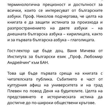
терминологична прецизност и достъпност за
всички, които се интересуват от българските
азбуки. Проф. Николов подчертава, че целта на
книгата е да защити истината за произхода и
разпространението на двете азбуки – на
днешната българска азбука – кирилицата, както
и за първата българска азбука – глаголицата.
Гост-лектор ще бъде доц. Ваня Мичева от
Института за български език „Проф. Любомир
Андрейчин“ към БАН.
Това ще бъде първата среща на книгата с
читателската публика. Събитието е част от
културния афиш на университета и на град
Плевен по повод Деня на будителите. Целта на
представянето е историческата истина да
достигне до по-широки обществени кръгове.