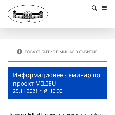
Skip
to
content
×
ТОВА СЪБИТИЕ Е МИНАЛО СЪБИТИЕ.
Информационен семинар по
проект MILIEU
25.11.2021 г. @ 10:00
Проектът MILIEU навлиза в активната си фаза с