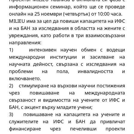
информационен семинар, който ще се проведе
онлайн на 25 ноември (четвъртък) от 10:00 часа.
MILIEU има за цел да повиши капацитета на ИФС
и на БАН за изследвания в областта на жените с
увреждания, като работи в три взаимосвързани
направления:
1) интензивен научен обмен с водещи
международни институции и засилване на
научната дейност, свързана с изследвания на
проблеми на пола, инвалидността и
включването.
2) стимулиране на върхови научни постижения
чрез повишаване на международната
свързаност и видимостта на учените от ИФС и
БАН, с акцент върху младите учени;
3) повишаване на капацитета на учените и
служителите на ИФС и БАН да привличат
финансиране чрез печеливши проекти