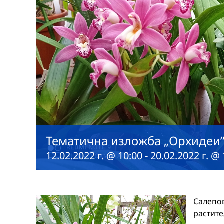
Тематична изложба „Орхидеи
12.02.2022 г. @ 10:00
-
20.02.2022 г. @
Салепо
расти