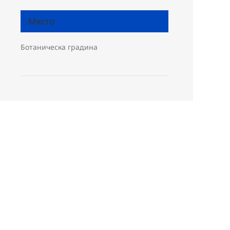
Място
Ботаническа градина