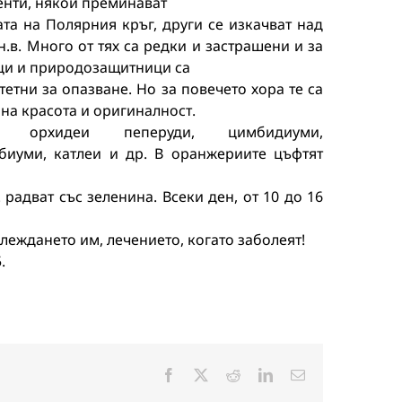
енти,
някои
преминават
ата
на
Полярния
кръг,
други
се
изкачват
над
н
.
в
.
Много
от
тях
са
редки
и
застрашени
и
за
ци
и
природозащитници
са
тетни
за
опазване
.
Но
за
повечето
хора
те
са
на
красота
и
оригиналност
.
орхидеи
пеперуди,
цимбидиуми,
биуми,
катлеи
и
др
.
В
оранжериите
цъфтят
.
радват
със
зеленина
.
Всеки
ден,
от
10
до
16
глеждането
им,
лечението,
когато
заболеят!
.
Facebook
X
Reddit
LinkedIn
Електронна
поща: