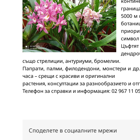
контин
границ
5000
м
ботани
приори
символ
Цъфтят
дендро
също
стрелиции,
антуриуми,
бромелии
.
Папрати,
палми,
филодендони,
монстери
и
др
часа
–
срещи
с
красиви
и
оригинални
растения,
консултации
за
разнообразието
и
от
Телефон за справки и информация: 02 967 11 05
Споделете в социалните мрежи