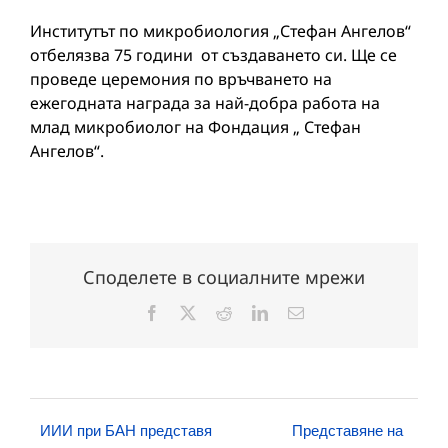
Институтът по микробиология „Стефан Ангелов“
отбелязва 75 години от създаването си. Ще се
проведе церемония по връчването на
ежегодната награда за най-добра работа на
млад микробиолог на Фондация „ Стефан
Ангелов“.
Споделете в социалните мрежи
Facebook
X
Reddit
LinkedIn
Електронна
поща:
ИИИ при БАН представя
Представяне на