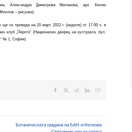
ова, Александра Димитрова Миланова, арх. Белин
Моллов – рисунки).
 ще се проведе на 20 март 2022 г. (неделя) от 17:00 ч. в
ен клуб „Перото“ (Национален дворец на културата, бул.
“ № 1, София).
Facebook
X
Reddit
LinkedIn
Електронна
поща:
Ботаническата градина на БАН отбелязва
Световния ден на гората