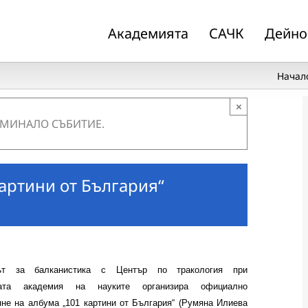
Академията
САЧК
Дейно
Начал
×
 МИНАЛО СЪБИТИЕ.
артини от България“
тът за балканистика с Център по тракология при
ката академия на науките организира официално
яне на албума „101 картини от България“ (Румяна Илиева