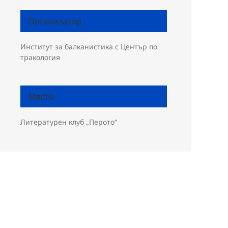
Организатор
Институт за балканистика с Център по
тракология
Място
Литературен клуб „Перото“