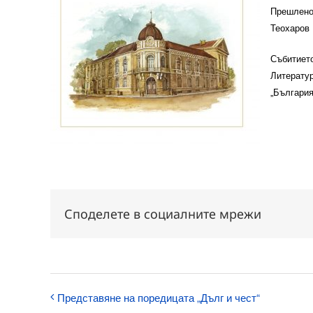
Прешлен
Теохаров 
Събитието
Литератур
„България
Споделете в социалните мрежи
Представяне на поредицата „Дълг и чест“