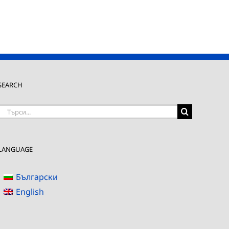
SEARCH
Търсене
на:
LANGUAGE
Български
English