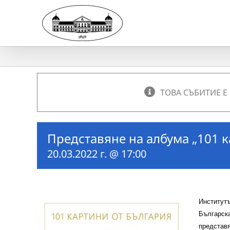
Skip
to
content
ТОВА СЪБИТИЕ Е
Представяне на албума „101 к
20.03.2022 г. @ 17:00
Институ
Българс
представ