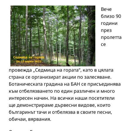
Вече
близо 90
години
през
пролетта
се
провежда „Седмица на гората“, като в цялата
страна се организират акции по залесяване.
Ботаническата градина на БАН се присъединява
към отбелязването по един различен и много
интересен начин. На всички наши посетители
ще демонстрираме дървесни видове, които
българинът тачи и отбелязва в своите песни,
обичаи, вярвания.