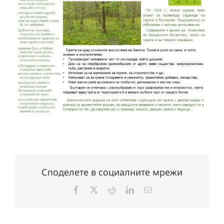
Споделете в социалните мрежи
Facebook
X
Reddit
LinkedIn
Електронна
поща: