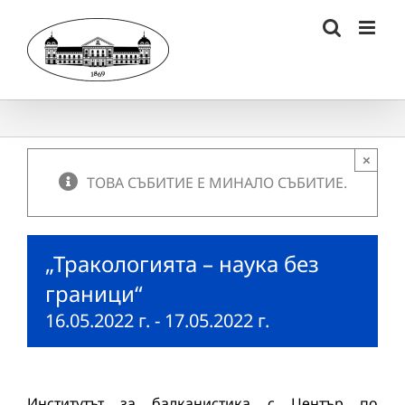
Skip
to
content
×
ТОВА СЪБИТИЕ Е МИНАЛО СЪБИТИЕ.
„Тракологията – наука без
граници“
16.05.2022 г.
-
17.05.2022 г.
Институтът за балканистика с Център по