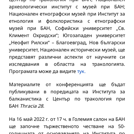
археологически институт с музей при БАН;
Национален етнографски музей при Институт за
етнология и фолклористика с етнографски
музей при БАН, Софийски университет „Св.
Климент Охридски“; Югозападен университет
„Неофит Рилски“ – Благоевград, Нов български
университет, Национален исторически музей, ще
представят различни аспекти от научните си
изследвания в областта на тракологията.
Програмата може да видите
тук.
Материалите от конференцията ще бъдат
публикувани в поредицата на Института за
балканистика с Център по тракология при
БАН
Thracia 28
.
На 16 май 2022 г. от 17 ч. в Големия салон на БАН
ще започне тържественото честване на 50-
годишната от основаването на Института по