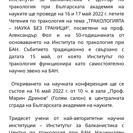
тракология при Българската академия на
науките ще проведе на 16 и 17 май 2022 г. петите
Четения по тракология на тема „ТРАКОЛОГИЯТА
– НАУКА БЕЗ ГРАНИЦИ“, посветени на проф.
Александър Фол и на 50-годишнината от
основаването на Института по тракология при
БАН. Събитието традиционно е свързано с
датата 15 май, от която Институтът по
тракология функционира като самостоятелно
научно звено на БАН.
Откриването на научната конференция ще се
състои на 16 май 2022 г. от 10 ч. в зала „Проф.
Марин Дринов“ (Голям салон) в централната
сграда на Българската академия на науките.
Тридесет учени от най-авторитетни научни
институции – Институтът за балканистика с
Център по тракология при БАН, Национален