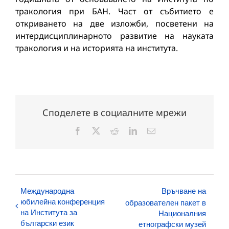
тракология при БАН. Част от събитието е
откриването на две изложби, посветени на
интердисциплинарното развитие на науката
тракология и на историята на института.
Споделете в социалните мрежи
Facebook
X
Reddit
LinkedIn
Електронна
поща:
Международна
Връчване на
юбилейна конференция
образователен пакет в
на Института за
Националния
български език
етнографски музей