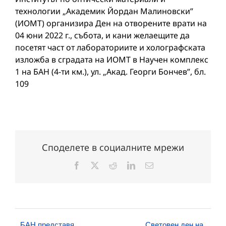
технологии „Академик Йордан Малиновски”
(ИОМТ) организира Ден на отворените врати на
04 юни 2022 г., събота, и кани желаещите да
посетят част от лабораториите и холографската
изложба в сградата на ИОМТ в Научен комплекс
1 на БАН (4-ти км.), ул. „Акад. Георги Бончев”, бл.
109
Споделете в социалните мрежи
Facebook
X
Reddit
LinkedIn
Електронна
поща:
БАН представя
Световен ден на