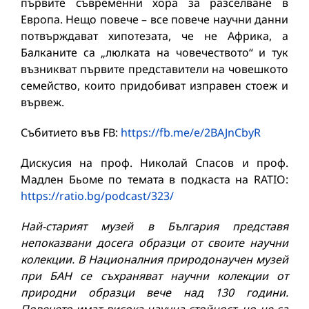
първите съвременни хора за разселване в
Европа. Нещо повече – все повече научни данни
потвърждават хипотезата, че не Африка, а
Балканите са „люлката на човечеството“ и тук
възникват първите представители на човешкото
семейство, които придобиват изправен стоеж и
вървеж.
Събитието във FB:
https://fb.me/e/2BAJnCbyR
Дискусия на проф. Николай Спасов и проф.
Мадлен Бьоме по темата в подкаста на RATIO:
https://ratio.bg/podcast/323/
Най-старият музей в България представя
непоказвани досега образци от своите научни
колекции. В Националния природонаучен музей
при БАН се съхраняват научни колекции от
природни образци вече над 130 години.