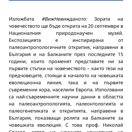
Изложбата
#ВижНевижданото:
Зората на
човечеството ще бъде открита на 20 септември в
Националния природонаучен музей.
Експозицията е инспирирана от
палеоантропологичните открития, направени в
България и на Балканите през последните 15
години, които променят представите ни за
първите стъпки на човечеството – както тези на
предчовеците, стоящи в началото на човешката
еволюционна линия, така и на първите
съвременни хора, населили Европа. Използвани
са най-съвременните научни данни в областта
на палеоантропологията, палеонтологията и
палеогенетиката и откритията, направени в
България, показващи ролята на Балканите за
човешката еволюция. С това проф. Николай