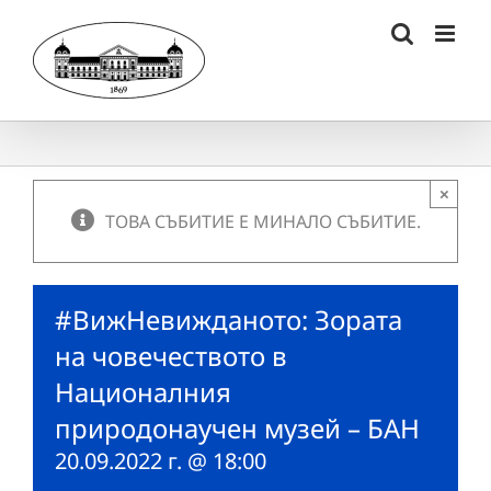
Skip
to
content
×
ТОВА СЪБИТИЕ Е МИНАЛО СЪБИТИЕ.
#ВижНевижданото: Зората
на човечеството в
Националния
природонаучен музей – БАН
20.09.2022 г. @ 18:00