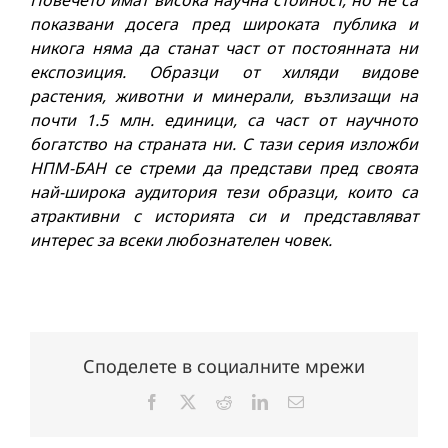
Повечето имат висока научна стойност, но не са
показвани досега пред широката публика и
никога няма да станат част от постоянната ни
експозиция. Образци от хиляди видове
растения, животни и минерали, възлизащи на
почти 1.5 млн. единици, са част от научното
богатство на страната ни. С тази серия изложби
НПМ-БАН се стреми да представи пред своята
най-широка аудитория тези образци, които са
атрактивни с историята си и представляват
интерес за всеки любознателен човек.
Споделете в социалните мрежи
Facebook
X
Reddit
LinkedIn
Електронна
поща: