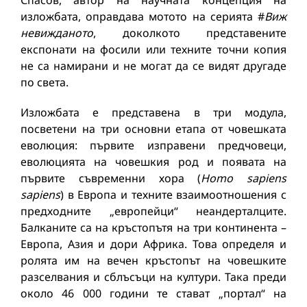
Спасов, автор на научната концепция на
изложбата, оправдава мотото на серията #
Виж
невижданото
, доколкото представените
експонати на фосили или техните точни копия
не са намирани и не могат да се видят другаде
по света.
Изложбата е представена в три модула,
посветени на три основни етапа от човешката
еволюция: първите изправени предчовеци,
еволюцията на човешкия род и появата на
първите съвременни хора (
Homo sapiens
sapiens
) в Европа и техните взаимоотношения с
предходните „европейци“ неандерталците.
Балканите са на кръстопътя на три континента –
Европа, Азия и дори Африка. Това определя и
ролята им на вечен кръстопът на човешките
разселвания и сблъсъци на култури. Така преди
около 46 000 години те стават „портал“ на