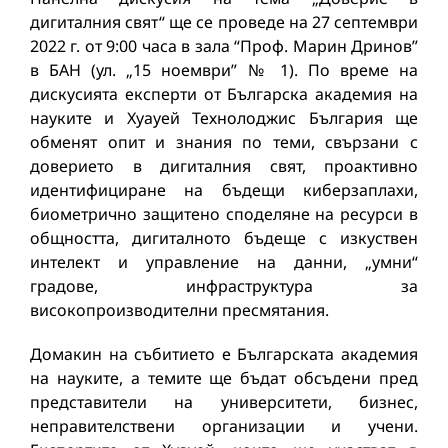
дигиталния свят“ ще се проведе на 27 септември
2022 г. от 9:00 часа в зала “Проф. Марин Дринов”
в БАН (ул. „15 ноември” № 1). По време на
дискусията експерти от Българска академия на
науките и Хуауей Технолоджис България ще
обменят опит и знания по теми, свързани с
доверието в дигиталния свят, проактивно
идентифициране на бъдещи киберзаплахи,
биометрично защитено споделяне на ресурси в
общността, дигиталното бъдеще с изкуствен
интелект и управление на данни, „умни“
градове, инфраструктура за
високопроизводителни пресмятания.
Домакин на събитието е Българската академия
на науките, а темите ще бъдат обсъдени пред
представители на университети, бизнес,
неправителствени организации и учени.