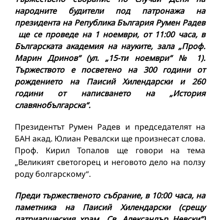
народните будители под патронажа на
президента на Република България Румен Радев
ще се проведе на 1 ноември, от 11:00 часа, в
Българската академия на науките, зала „Проф.
Марин Дринов“ (ул. „15-ти ноември“ № 1).
Тържеството е посветено на 300 години от
рождението на Паисий Хилендарски и 260
години от написването на „История
славянобългарска“.
Президентът Румен Радев и председателят на
БАН акад. Юлиан Ревалски ще произнесат слова.
Проф. Кирил Топалов ще говори на тема
„Великият светогорец и неговото дело на ползу
роду болгарскому“.
Пре
ди тържественото събрание, в 10:00 часа, на
паметника на Паисий Хилендарски (срещу
патриаршеския храм „Св. Александър Невски“)