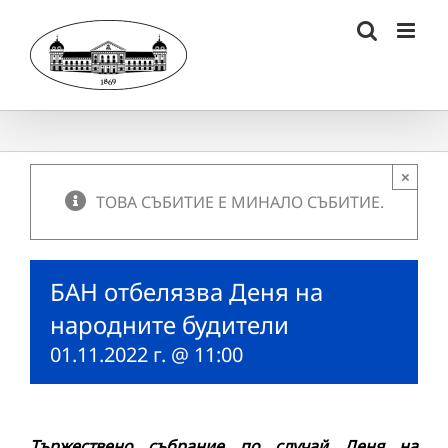
Skip
to
content
×
ТОВА СЪБИТИЕ Е МИНАЛО СЪБИТИЕ.
БАН отбелязва Деня на
народните будители
01.11.2022 г. @ 11:00
Тържествено събрание по случай Деня на