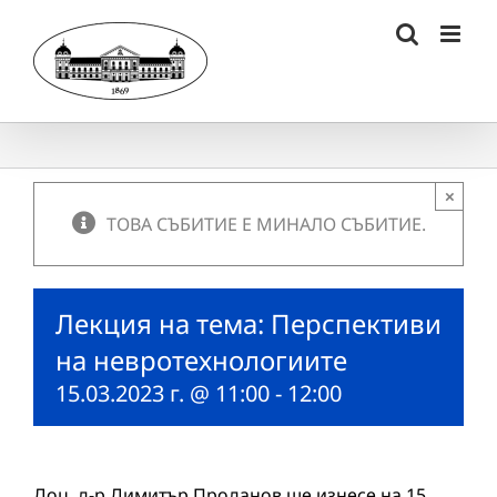
Skip
to
content
×
ТОВА СЪБИТИЕ Е МИНАЛО СЪБИТИЕ.
Лекция на тема: Перспективи
на невротехнологиите
15.03.2023 г. @ 11:00
-
12:00
Доц. д-р Димитър Проданов ще изнесе на 15