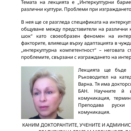
Темата на лекцията е „Интеркултурни бари
различни култури. Проблеми при изграждането
В нея ще се разгледа спецификата на интерку
общуване между представители на различни к
шок“ като своеобразен феномен на интер
факторите, влияещи върху адаптацията в чужд
„интеркултурна компетентност“ – неговата 
проблемите, свързани с изграждането на инте
Лекцията ще бъде и
Ръководител на кате
Варна. Тя има докторс
БАН. Научните й и
комуникация, термин
Преподава руски 
комуникация.
КАНИМ ДОКТОРАНТИТЕ, УЧЕНИТЕ И АДМИНИС