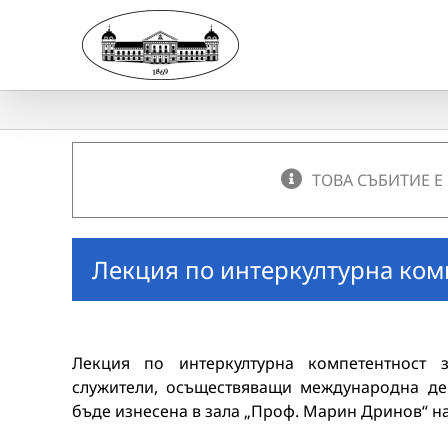
Skip
to
content
ТОВА СЪБИТИЕ Е
Лекция по интеркултурна ком
Лекция по интеркултурна компетентност 
служители, осъществяващи международна де
бъде изнесена в зала „Проф. Марин Дринов“ на Б