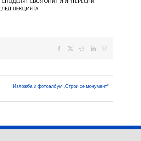
 СПОДЕЛЯТ СВОЯ ОПИТ И ИНТЕРЕСНИ
ЛЕД ЛЕКЦИЯТА.
Facebook
X
Reddit
LinkedIn
Електронна
поща:
Изложба и фотоалбум „Строи се монумент“