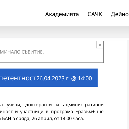
Академията
САЧК
Дейно
×
 МИНАЛО СЪБИТИЕ.
петентност
26.04.2023 г. @ 14:00
за учени, докторанти и административни
йност и участници в програма Еразъм+ ще
АН в сряда, 26 април, от 14:00 часа.