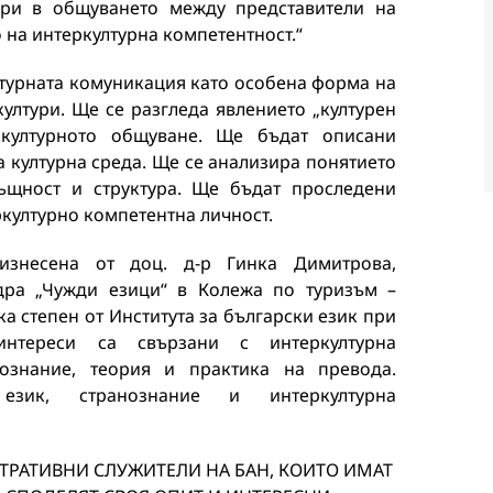
ери в общуването между представители на
 на интеркултурна компетентност.“
лтурната комуникация като особена форма на
ултури. Ще се разгледа явлението „културен
културното общуване. Ще бъдат описани
а културна среда. Ще се анализира понятието
същност и структура. Ще бъдат проследени
ркултурно компетентна личност.
знесена от доц. д-р Гинка Димитрова,
дра „Чужди езици“ в Колежа по туризъм –
ка степен от Института за български език при
нтереси са свързани с интеркултурна
ознание, теория и практика на превода.
език, странознание и интеркултурна
ТРАТИВНИ СЛУЖИТЕЛИ НА БАН, КОИТО ИМАТ