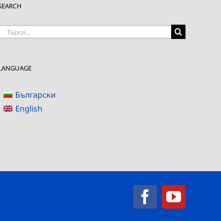
SEARCH
Търсене
на:
LANGUAGE
Български
English
Facebook
YouTub