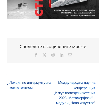
Споделете в социалните мрежи
Facebook
X
Reddit
LinkedIn
Електронна
поща:
Лекция по интеркултурна
Международна научна
компетентност
конференция
„Изкуствоведски четения
2023. Метаморфози“ –
модули „Ново изкуство“