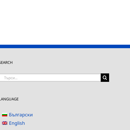
SEARCH
Търсене
на:
LANGUAGE
Български
English