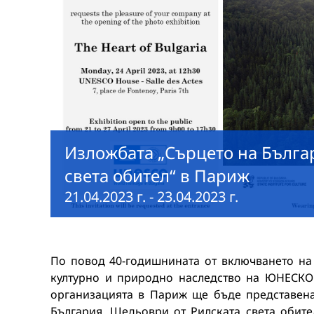
Изложбата „Сърцето на Бълга
света обител“ в Париж
21.04.2023 г.
-
23.04.2023 г.
По повод 40-годишнината от включването на
културно и природно наследство на ЮНЕСКО 
организацията в Париж ще бъде представен
България. Шедьоври от Рилската света обител