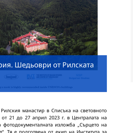
рия. Шедьоври от Рилската
 Рилския манастир в Списъка на световното
от 21 до 27 април 2023 г. в Централата на
а фотодокументалната изложба „Сърцето на
“. Тя е подготвена от екип на Института за