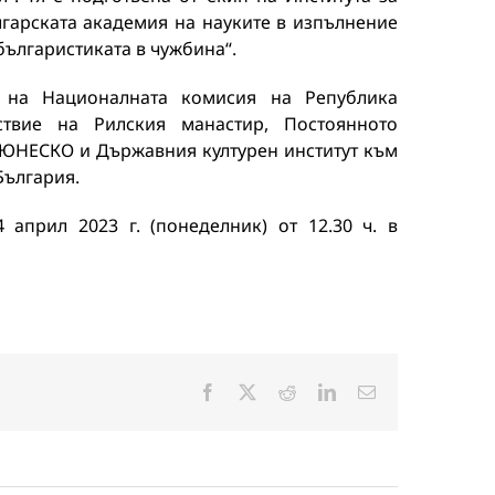
лгарската академия на науките в изпълнение
българистиката в чужбина“.
 на Националната комисия на Република
твие на Рилския манастир, Постоянното
 ЮНЕСКО и Държавния културен институт към
България.
април 2023 г. (понеделник) от 12.30 ч. в
Facebook
X
Reddit
LinkedIn
Електронна
поща: