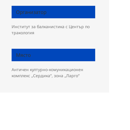
Организатор
Институт за балканистика с Център по
тракология
Място
Античен културно-комуникационен
комплекс „Сердика“, зона „Ларго“