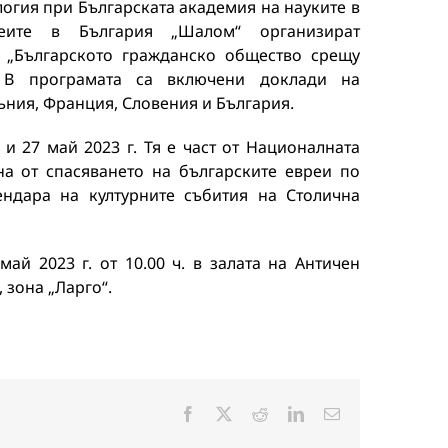
логия при Българската академия на науките в
реите в България „Шалом“ организират
 „Българското гражданско общество срещу
. В програмата са включени доклади на
мъния, Франция, Словения и България.
и 27 май 2023 г. Тя е част от Националната
на от спасяването на българските евреи по
ендара на културните събития на Столична
ай 2023 г. от 10.00 ч. в залата на Античен
 зона „Ларго“.
Facebook
X
Reddit
LinkedIn
Електронна
поща: