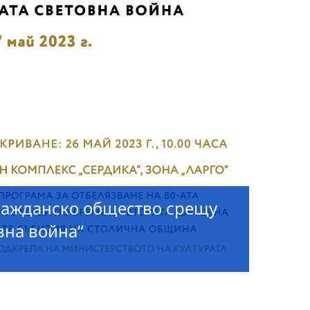
ражданско общество срещу
вна война“