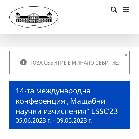
Skip
to
content
×
ТОВА СЪБИТИЕ Е МИНАЛО СЪБИТИЕ.
14-та международна
конференция „Мащабни
научни изчисления“ LSSC’23
05.06.2023 г.
-
09.06.2023 г.