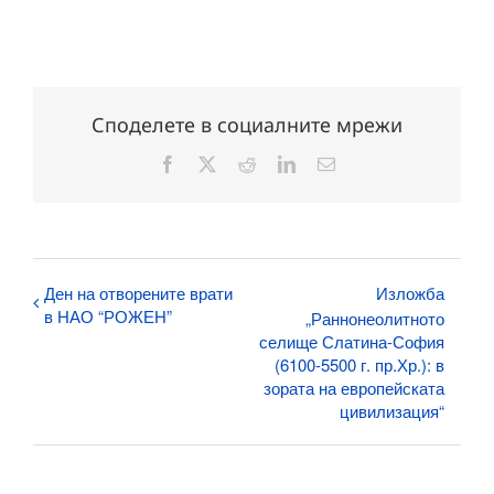
Споделете в социалните мрежи
Facebook
X
Reddit
LinkedIn
Електронна
поща:
Ден на отворените врати
Изложба
в НАО “РОЖЕН”
„Раннонеолитното
селище Слатина-София
(6100-5500 г. пр.Хр.): в
зората на европейската
цивилизация“