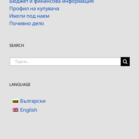
Бюджет и финансова информация
Профил на купувача
Имоти под наем
Почивно дело
SEARCH
Търсене
на:
LANGUAGE
Български
English