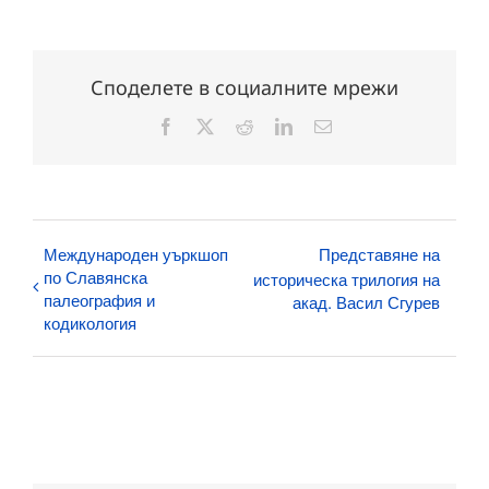
Споделете в социалните мрежи
Facebook
X
Reddit
LinkedIn
Електронна
поща:
Международен уъркшоп
Представяне на
по Славянска
историческа трилогия на
палеография и
акад. Васил Сгурев
кодикология