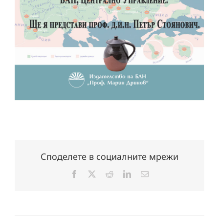
Споделете в социалните мрежи
Facebook
X
Reddit
LinkedIn
Електронна
поща: