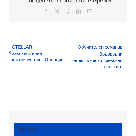
Споделете в социалните мрежи
Facebook
X
Reddit
LinkedIn
Електронна
поща:
STELLAR –
Обучителен семинар
заключителна
„Водородни
конференция в Пловдив
електрически превозни
средства“
Детайли