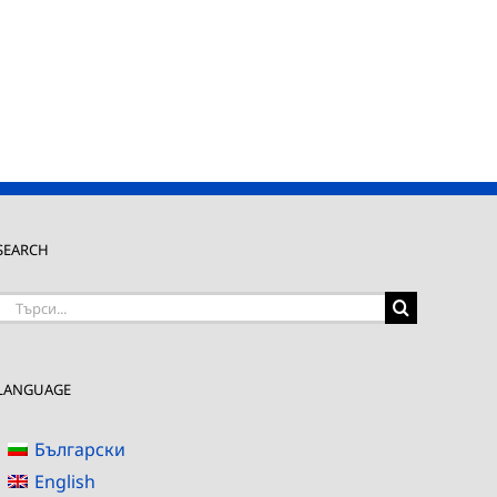
SEARCH
Търсене
на:
LANGUAGE
Български
English