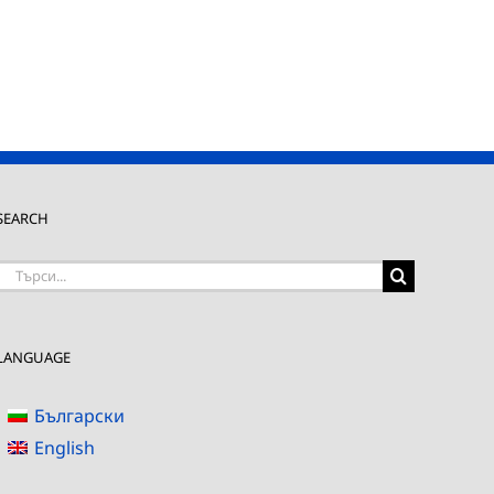
SEARCH
Търсене
на:
LANGUAGE
Български
English