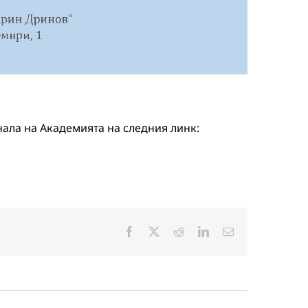
нала на Академията на следния линк:
Facebook
X
Reddit
LinkedIn
Електронна
поща: