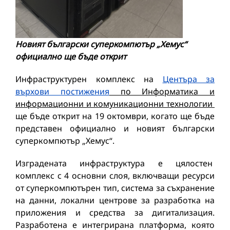
Новият български суперкомпютър „Хемус“
официално ще бъде открит
Инфраструктурен комплекс на
Центъра за
върхови постижения
по Информатика и
информационни и комуникационни технологии
ще бъде открит на 19 октомври, когато ще бъде
представен официално и новият български
суперкомпютър „Хемус“.
Изградената инфраструктура е цялостен
комплекс с 4 основни слоя, включващи ресурси
от суперкомпютърен тип, система за съхранение
на данни, локални центрове за разработка на
приложения и средства за дигитализация.
Разработена е интегрирана платформа, която