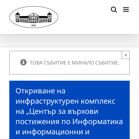
Skip
to
content
×
ТОВА СЪБИТИЕ Е МИНАЛО СЪБИТИЕ.
Откриване на
инфраструктурен комплекс
на „Център за върхови
постижения по Информатика
и информационни и