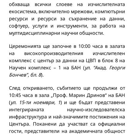
обхваща всички слоеве на изчислителната
екосистема, включително мрежови, компютърни
ресурси и ресурси за съхранение на данни,
софтуер, услуги и инструменти, за работа на
мултидисциплинарни научни общности.
Церемонията ще започне в 10:00 часа в залата
на високопроизводителния изчислителен
комплекс с център за данни на ЦВП в блок 8 на
Научен комплекс – 1 на БАН (
ул. “Акад. Георги
Бончев”, бл. 8
).
След откриването, събитието ще продължи от
10:45 часа в зала „Проф. Марин Дринов“ на БАН
(
ул. 15-ти ноември, 1
) и ще бъдат представени
интегрираната научно-изследователска
инфраструктура и най-значимите постижения на
Центъра. Поканени да участват са официални
гости, представители на академичната общност