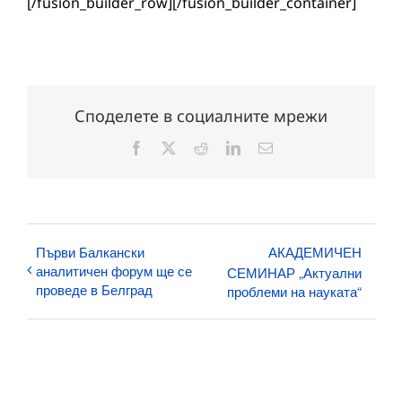
[/fusion_builder_row][/fusion_builder_container]
Споделете в социалните мрежи
Facebook
X
Reddit
LinkedIn
Електронна
поща:
Първи Балкански
АКАДЕМИЧЕН
аналитичен форум ще се
СЕМИНАР „Актуални
проведе в Белград
проблеми на науката“