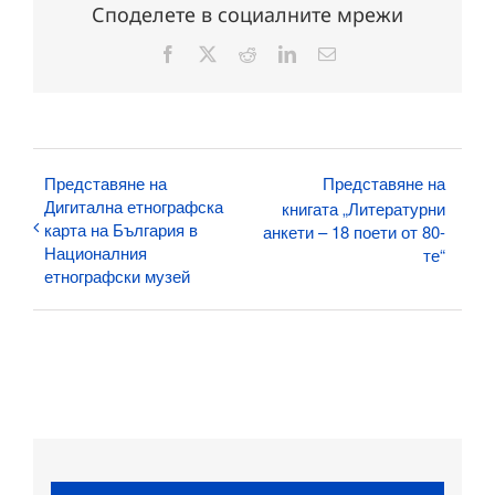
Споделете в социалните мрежи
Facebook
X
Reddit
LinkedIn
Електронна
поща:
Представяне на
Представяне на
Дигитална етнографска
книгата „Литературни
карта на България в
анкети – 18 поети от 80-
Националния
те“
етнографски музей