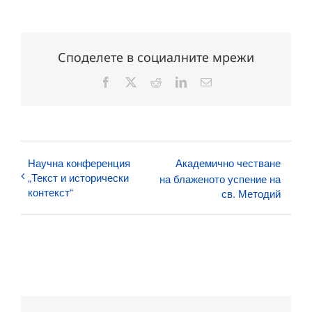
Споделете в социалните мрежи
Facebook
X
Reddit
LinkedIn
Електронна
поща:
Научна конференция
Академично честване
„Текст и исторически
на блаженото успение на
контекст“
св. Методий