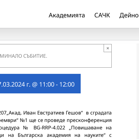
Академията
САЧК
Дейно
×
 МИНАЛО СЪБИТИЕ.
7.03.2024 г. @ 11:00
-
12:00
№ 207„Акад. Иван Евстратиев Гешов“ в сградата
 ноември“ №1 ще се проведе пресконференция
оцедура № BG-RRP-4.022 „Повишаване на
ди на Българска академия на науките“ с