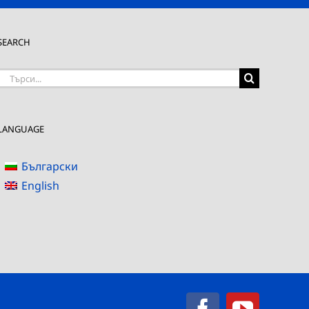
SEARCH
Търсене
на:
LANGUAGE
Български
English