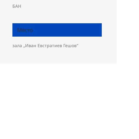
БАН
Място
зала „Иван Евстратиев Гешов“