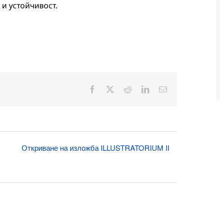
и устойчивост.
Facebook
X
Reddit
LinkedIn
Електронна
поща:
Откриване на изложба ILLUSTRATORIUM II