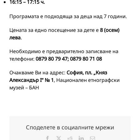
16:15 – 17:15 ч
.
Програмата е подходяща за деца над 7 години.
Цената за едно посещение за дете е
8 (осем)
лева
.
Необходимо е предварително записване на
телефони:
0879 80 79 47; 0879 80 71 08
Очакваме Ви на адрес:
София, пл. „Княз
Александър I“ № 1
, Национален етнографски
музей – БАН
Споделете в социалните мрежи
Facebook
X
Reddit
LinkedIn
Електронна