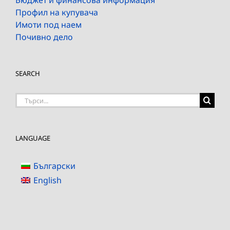
Бюджет и финансова информация
Профил на купувача
Имоти под наем
Почивно дело
SEARCH
Търсене
на:
LANGUAGE
Български
English