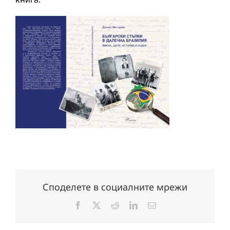
Споделете в социалните мрежи
Facebook
X
Reddit
LinkedIn
Електронна
поща: