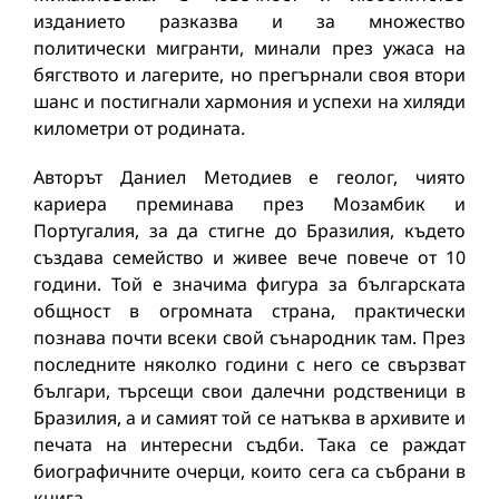
изданието разказва и за множество
политически мигранти, минали през ужаса на
бягството и лагерите, но прегърнали своя втори
шанс и постигнали хармония и успехи на хиляди
километри от родината.
Авторът Даниел Методиев е геолог, чиято
кариера преминава през Мозамбик и
Португалия, за да стигне до Бразилия, където
създава семейство и живее вече повече от 10
години. Той е значима фигура за българската
общност в огромната страна, практически
познава почти всеки свой сънародник там. През
последните няколко години с него се свързват
българи, търсещи свои далечни родственици в
Бразилия, а и самият той се натъква в архивите и
печата на интересни съдби. Така се раждат
биографичните очерци, които сега са събрани в
книга.