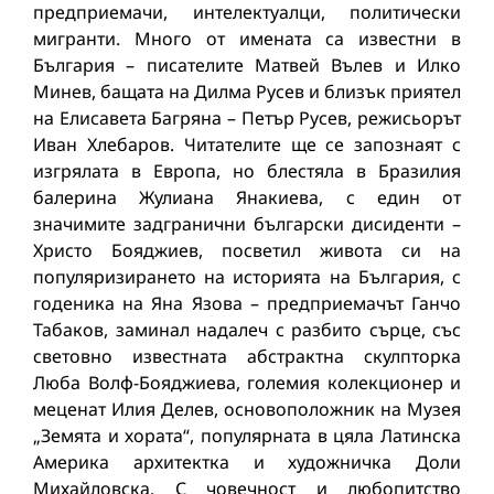
предприемачи, интелектуалци, политически
мигранти. Много от имената са известни в
България – писателите Матвей Вълев и Илко
Минев, бащата на Дилма Русев и близък приятел
на Елисавета Багряна – Петър Русев, режисьорът
Иван Хлебаров. Читателите ще се запознаят с
изгрялата в Европа, но блестяла в Бразилия
балерина Жулиана Янакиева, с един от
значимите задгранични български дисиденти –
Христо Бояджиев, посветил живота си на
популяризирането на историята на България, с
годеника на Яна Язова – предприемачът Ганчо
Табаков, заминал надалеч с разбито сърце, със
световно известната абстрактна скулпторка
Люба Волф-Бояджиева, големия колекционер и
меценат Илия Делев, основоположник на Музея
„Земята и хората“, популярната в цяла Латинска
Америка архитектка и художничка Доли
Михайловска. С човечност и любопитство