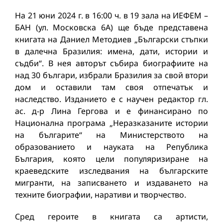
На 21 юни 2024 г. в 16:00 ч. в 19 зала на ИЕФЕМ –
БАН (ул. Московска 6А) ще бъде представена
книгата на Даниел Методиев „Български стъпки
в далечна Бразилия: имена, дати, истории и
съдби“. В нея авторът събира биографиите на
над 30 българи, избрали Бразилия за свой втори
дом и оставили там своя отпечатък и
наследство. Изданието е с научен редактор гл.
ас. д-р Лина Гергова и е финансирано по
Национална програма „Неразказаните истории
на българите“ на Министерството на
образованието и науката на Република
България, която цели популяризиране на
краеведските изследвания на българските
мигранти, на записването и издаването на
техните биографии, наративи и творчество.
Сред героите в книгата са артисти,