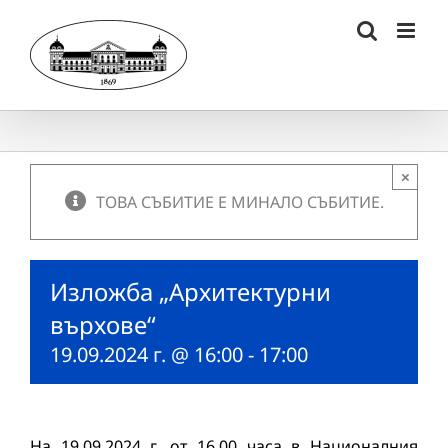
Skip
to
content
×
ТОВА СЪБИТИЕ Е МИНАЛО СЪБИТИЕ.
Изложба „Архитектурни
върхове“
19.09.2024 г. @ 16:00
-
17:00
На 19.09.2024 г. от 16.00 часа в Националния