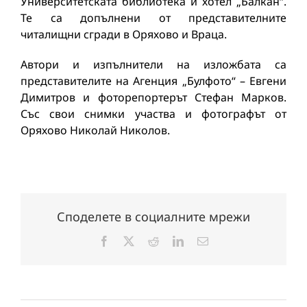
Университетската библиотека и хотел „Балкан“.
Те са допълнени от представителните
читалищни сгради в Оряхово и Враца.
Автори и изпълнители на изложбата са
представителите на Агенция „Булфото“ – Евгени
Димитров и фоторепортерът Стефан Марков.
Със свои снимки участва и фотографът от
Оряхово Николай Николов.
Споделете в социалните мрежи
Facebook
X
Reddit
LinkedIn
Електронна
поща: