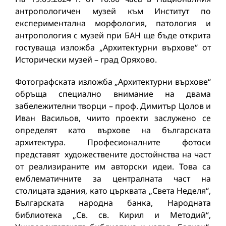
антропологичен музей към Институт по
експериментална морфология, патология и
антропология с музей при БАН ще бъде открита
гостуваща изложба „Архитектурни върхове“ от
Исторически музей – град Оряхово.
Фотографската изложба „Архитектурни върхове“
обръща специално внимание на двама
забележителни творци – проф. Димитър Цолов и
Иван Васильов, чиито проекти заслужено се
определят като върхове на българската
архитектура. Професионалните фотоси
представят художествените достойнства на част
от реализираните им авторски идеи. Това са
емблематичните за централната част на
столицата здания, като църквата „Света Неделя“,
Българската народна банка, Народната
библиотека „Св. св. Кирил и Методий“,