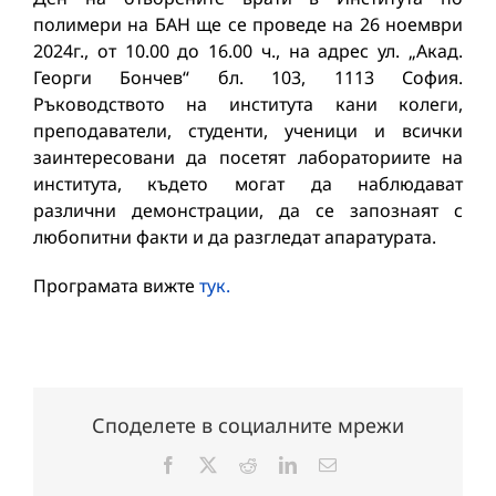
полимери на БАН ще се проведе на 26 ноември
2024г., от 10.00 до 16.00 ч., на адрес ул. „Акад.
Георги Бончев“ бл. 103, 1113 София.
Ръководството на института кани колеги,
преподаватели, студенти, ученици и всички
заинтересовани да посетят лабораториите на
института, където могат да наблюдават
различни демонстрации, да се запознаят с
любопитни факти и да разгледат апаратурата.
Програмата вижте
тук.
Споделете в социалните мрежи
Facebook
X
Reddit
LinkedIn
Електронна
поща: