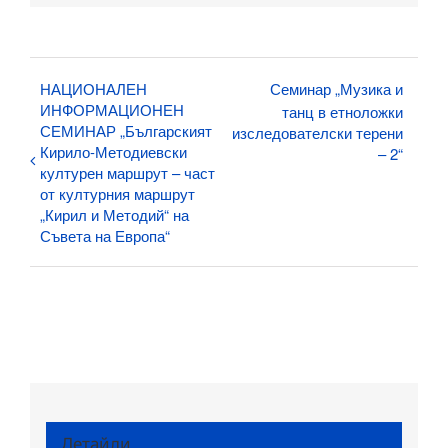
НАЦИОНАЛЕН
Семинар „Музика и
ИНФОРМАЦИОНЕН
танц в етноложки
СЕМИНАР „Българският
изследователски терени
Кирило-Методиевски
– 2“
културен маршрут – част
от културния маршрут
„Кирил и Методий“ на
Съвета на Европа“
Детайли