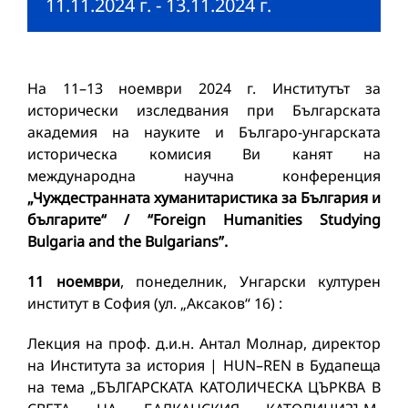
11.11.2024 г.
-
13.11.2024 г.
На 11–13 ноември 2024 г. Институтът за
исторически изследвания при Българската
академия на науките и Българо-унгарската
историческа комисия Ви канят на
международна научна конференция
„Чуждестранната хуманитаристика за България и
българите“ / “Foreign Humanities Studying
Bulgaria and the Bulgarians”.
11 ноември
, понеделник, Унгарски културен
институт в София (ул. „Аксаков“ 16) :
Лекция на проф. д.и.н. Антал Молнар, директор
на Института за история | HUN–REN в Будапеща
на тема „БЪЛГАРСКАТА КАТОЛИЧЕСКА ЦЪРКВА В