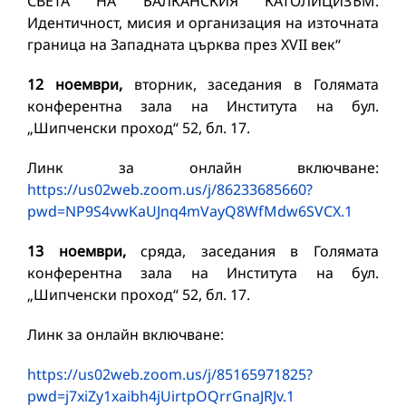
СВЕТА НА БАЛКАНСКИЯ КАТОЛИЦИЗЪМ.
Идентичност, мисия и организация на източната
граница на Западната църква през XVII век“
12 ноември,
вторник, заседания в Голямата
конферентна зала на Института на бул.
„Шипченски проход“ 52, бл. 17.
Линк за онлайн включване:
https://us02web.zoom.us/j/86233685660?
pwd=NP9S4vwKaUJnq4mVayQ8WfMdw6SVCX.1
13 ноември,
сряда, заседания в Голямата
конферентна зала на Института на бул.
„Шипченски проход“ 52, бл. 17.
Линк за онлайн включване:
https://us02web.zoom.us/j/85165971825?
pwd=j7xiZy1xaibh4jUirtpOQrrGnaJRJv.1