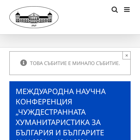
Skip
to
content
×
ТОВА СЪБИТИЕ Е МИНАЛО СЪБИТИЕ.
МЕЖДУАРОДНА НАУЧНА
КОНФЕРЕНЦИЯ
„ЧУЖДЕСТРАННАТА
ХУМАНИТАРИСТИКА ЗА
БЪЛГАРИЯ И БЪЛГАРИТЕ