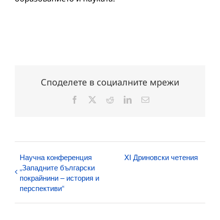
Споделете в социалните мрежи
Facebook
X
Reddit
LinkedIn
Електронна
поща:
Научна конференция
XI Дриновски четения
„Западните български
покрайнини – история и
перспективи“