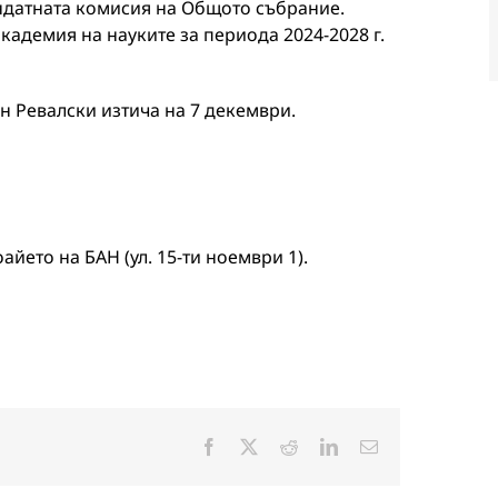
андатната комисия на Общото събрание.
кадемия на науките за периода 2024-2028 г.
н Ревалски изтича на 7 декември.
айето на БАН (ул. 15-ти ноември 1).
Facebook
X
Reddit
LinkedIn
Електронна
поща: