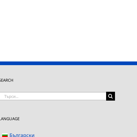
SEARCH
Търсене
на:
LANGUAGE
Български