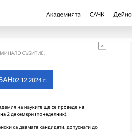
Академията
САЧК
Дейно
×
 МИНАЛО СЪБИТИЕ.
 БАН
02.12.2024 г.
адемия на науките ще се проведе на
на 2 декември (понеделник).
енски са двамата кандидати, допуснати до