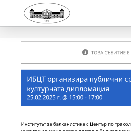
Skip
to
content
ТОВА СЪБИТИЕ Е
ИБЦТ организира публични ср
културната дипломация
25.02.2025 г. @ 15:00
-
17:00
Институтът за балканистика с Център по трако