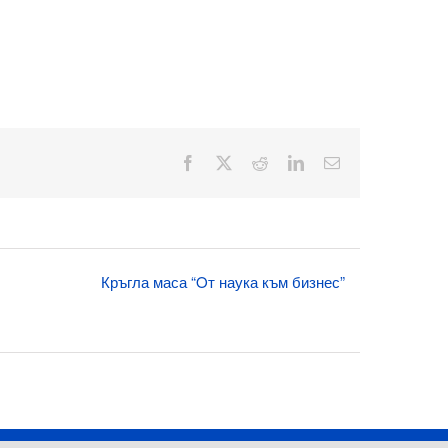
Facebook
X
Reddit
LinkedIn
Електронна
поща:
Кръгла маса “Oт наука към бизнес”