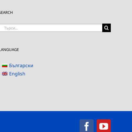
SEARCH
Търсене
на:
LANGUAGE
Български
English
Facebook
YouTub