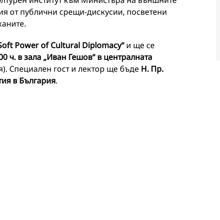
ултурен институт към Министъра на външните
ия от публични срещи-дискусии, посветени
каните.
Soft Power of Cultural Diplomacy“
и ще се
.00 ч. в зала „Иван Гешов“ в централната
ия). Специален гост и лектор ще бъде
Н. Пр.
тия в България
.