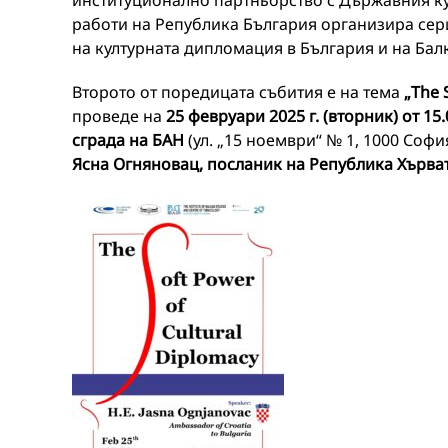
институционално партньорство с Държавния к
работи на Република България организира сер
на културната дипломация в България и на Бал
Второто от поредицата събития e на тема
„The 
проведе на
25 февруари 2025 г. (вторник) от 15
сграда на БАН
(ул. „15 ноември“ № 1, 1000 Соф
Ясна Огняновац, посланик на Република Хърва