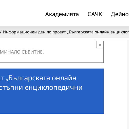
Академията
САЧК
Дейно
Информационен ден по проект „Българската онлайн енцикло
×
 МИНАЛО СЪБИТИЕ.
т „Българската онлайн
остъпни енциклопедични