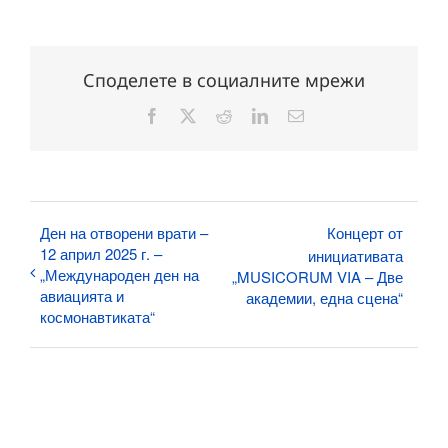
Споделете в социалните мрежи
Facebook
X
Reddit
LinkedIn
Електронна
поща:
Ден на отворени врати –
Концерт от
12 април 2025 г. –
инициативата
„Международен ден на
„MUSICORUM VIA – Две
авиацията и
академии, една сцена“
космонавтиката“