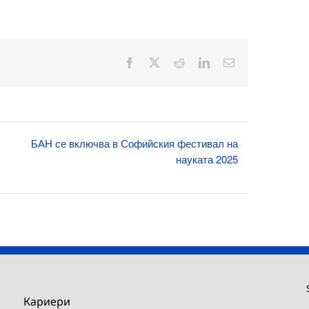
Facebook
X
Reddit
LinkedIn
Електронна
поща:
БАН се включва в Софийския фестивал на
науката 2025
Кариери