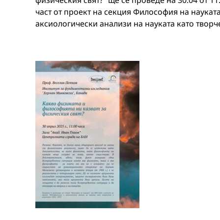
физическия свят?” ще се проведе на 30.04 от 11.
част от проект на секция Философия на наукат
аксиологически анализи на науката като творчес