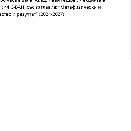
00 часа в зала “Акад. Иван Гешов”. Лекцията е
а (ИФС-БАН) със заглавие: “Метафизически и
тво и резултат” (2024-2027)