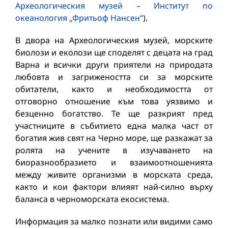
Археологическия музей – Институт по
океанология „Фритьоф Нансен“
).
В двора на Археологическия музей, морските
биолози и еколози ще споделят с децата на град
Варна и всички други приятели на природата
любовта и загрижеността си за морските
обитатели, както и необходимостта от
отговорно отношение към това уязвимо и
безценно богатство. Те ще разкрият пред
участниците в събитието една малка част от
богатия жив свят на Черно море, ще разкажат за
ролята на учените в изучаването на
биоразнообразието и взаимоотношенията
между живите организми в морската среда,
както и кои фактори влияят най-силно върху
баланса в черноморската екосистема.
Информация за малко познати или видими само