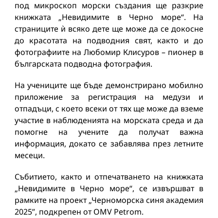
под микроскоп морски създания ще разкрие
книжката „Невидимите в Черно море“. На
страниците ѝ всяко дете ще може да се докосне
до красотата на подводния свят, както и до
фотографиите на Любомир Клисуров – пионер в
българската подводна фотография.
На учениците ще бъде демонстрирано мобилно
приложение за регистрация на медузи и
отпадъци, с което всеки от тях ще може да вземе
участие в наблюденията на морската среда и да
помогне на учените да получат важна
информация, докато се забавлява през летните
месеци.
Събитието, както и отпечатването на книжката
„Невидимите в Черно море“, се извършват в
рамките на проект „Черноморска синя академия
2025”, подкрепен от OMV Petrom.