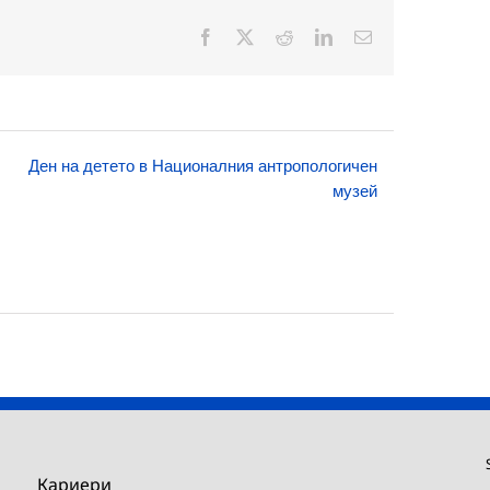
Facebook
X
Reddit
LinkedIn
Електронна
поща:
Ден на детето в Националния антропологичен
музей
Кариери