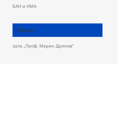
БАН и НМА
Място
зала „Проф. Марин Дринов“