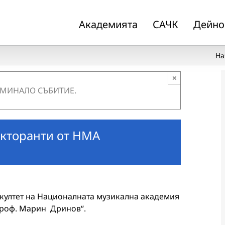
Академията
САЧК
Дейно
На
×
 МИНАЛО СЪБИТИЕ.
кторанти от НМА
култет на Националната музикална академия
„Проф. Марин Дринов“.