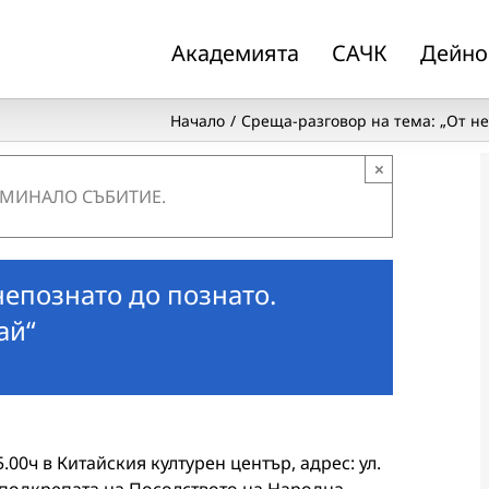
Академията
САЧК
Дейно
Начало
Среща-разговор на тема: „От не
×
 МИНАЛО СЪБИТИЕ.
непознато до познато.
ай“
.00ч в Китайския културен център, адрес: ул.