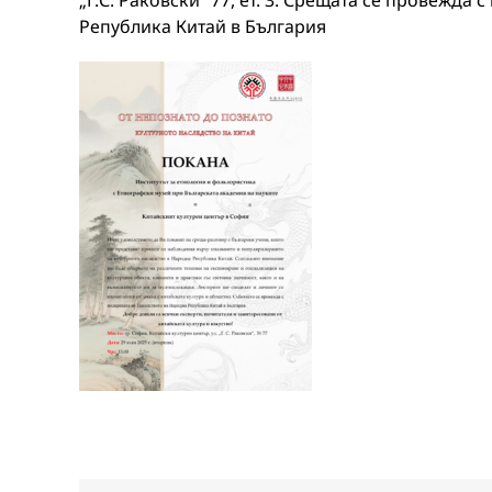
„Г.С. Раковски“ 77, ет. 3. Срещата се провежда
Република Китай в България