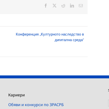
Facebook
X
Reddit
LinkedIn
Електронна
поща:
Конференция „Културното наследство в
дигитална среда“
Кариери
Обяви и конкурси по ЗРАСРБ