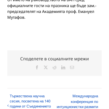
официалните гости на празника ще бъде зам.-
председателят на Академията проф. Емануел
Мутафов.
Споделете в социалните мрежи
Facebook
X
Reddit
LinkedIn
Електронна
поща:
Тържествена научна
Международна
сесия, посветена на 140
конференция по
години от Съединението
интуиционистки размити