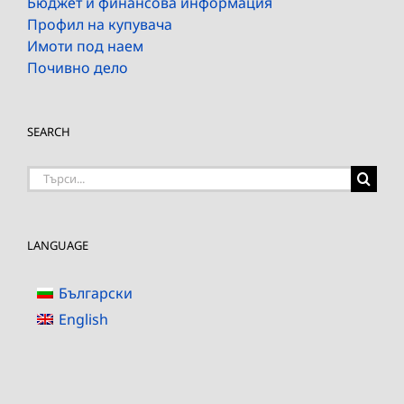
Бюджет и финансова информация
Профил на купувача
Имоти под наем
Почивно дело
SEARCH
Търсене
на:
LANGUAGE
Български
English