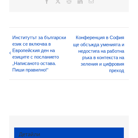
Facebook
X
Reddit
LinkedIn
Електронна
поща:
Институтът за български
Конференция в София
език се включва в
ще обсъжда уменията и
Европейския ден на
недостига на работна
езиците с посланието
ръка в контекста на
„Написаното остава.
зеления и цифровия
Пиши правилно!“
преход
Детайли