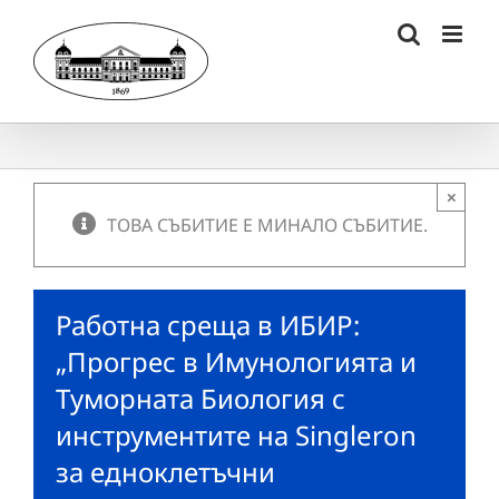
Skip
to
content
×
ТОВА СЪБИТИЕ Е МИНАЛО СЪБИТИЕ.
Работна среща в ИБИР:
„Прогрес в Имунологията и
Туморната Биология с
инструментите на Singleron
за едноклетъчни