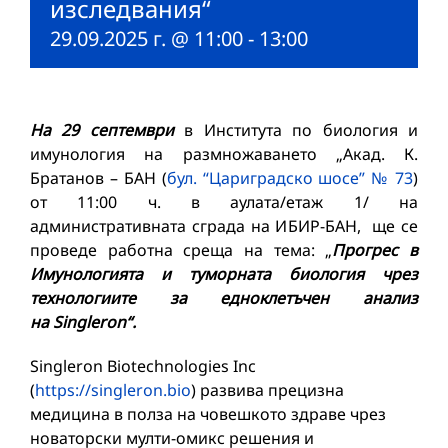
изследвания“
29.09.2025 г. @ 11:00
-
13:00
На 29 септември
в Института по биология и
имунология на размножаването „Акад. К.
Братанов – БАН (
бул. “Цариградско шосе” № 73
)
от 11:00 ч. в аулата/етаж 1/ на
административната сграда на ИБИР-БАН, ще се
проведе работна среща на тема: „
Прогрес в
Имунологията и туморната биология чрез
технологиите за едноклетъчен анализ
на Singleron“.
Singleron Biotechnologies Inc
(
https://singleron.bio
) развива прецизна
медицина в полза на човешкото здраве чрез
новаторски мулти-омикс решения и