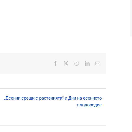
Facebook
X
Reddit
LinkedIn
Електронна
поща:
„Есенни срещи с растенията“ и Дни на есенното
плодородие