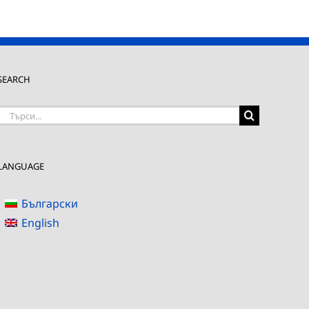
SEARCH
Търсене
на:
LANGUAGE
Български
English