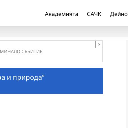
Академията
САЧК
Дейно
×
 МИНАЛО СЪБИТИЕ.
ра и природа“